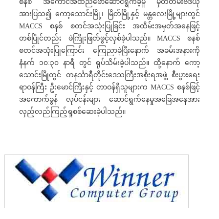
စနစ် အကောင်အထည်ဖော်ဆောင်ရွက်ခဲ့မှု မှတ်တမ်းဗီဒီယို
အားပြသ၍ ကော့သောင်းမြို့၊ မြိတ်မြို့နှင့် မန္တလေးမြို့များတွင်
MACCS စနစ် စတင်အသုံးပြုခြင်း အထိမ်းအမှတ်အနေဖြင့်
တစ်ပြိုင်တည်း ဖဲကြိုးဖြတ်ဖွင့်လှစ်ခဲ့ပါသည်။ MACCS စနစ်
စတင်အသုံးပြုကြောင်း ကြေညာခဲ့ပြီးနောက် အခမ်းအနားကို
နံနက် ၁၀:၃၀ နာရီ တွင် ရုပ်သိမ်းခဲ့ပါသည်။ ထို့နောက် ကော့
သောင်းမြိုတွင် တနင်္သာရီတိုင်းဒေသကြီးအစိုးရအဖွဲ့ စီးပွားရေး
ရာဝန်ကြီး ဦးမောင်ကြီးနှင့် တာဝန်ရှိသူများက MACCS စနစ်ဖြင့်
အကောက်ခွန် လုပ်ငန်းများ ဆောင်ရွက်နေမှုအခြေအနေအား
လှည့်လည်ကြည့်ရှုစစ်ဆေးခဲ့ပါသည်။