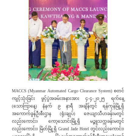
MACCS (Myanmar Automated Cargo Clearance System) စတင်
ကျင့်သုံးခြင်း ဖွင့်ပွဲအခမ်းအနားအား ၄-၄-၂၀၂၅ ရက်နေ့
(သောကြာနေ့) နံနက် ၉ နာရီ အချိန်တွင် ရန်ကုန်မြို့ရှိ
အကောက်ခွန်ဦးစီးဌာန (ရုံးချုပ်) ဇေယျာသီဟခန်းမတွင်
လည်းကောင်း၊ ကော့သောင်းမြို့ရှိ မဉ္ဇူသက္ကခန်းမတွင်
လည်းကောင်း၊ မြိတ်မြို့ရှိ Grand Jade Hotel တွင်လည်းကောင်း၊