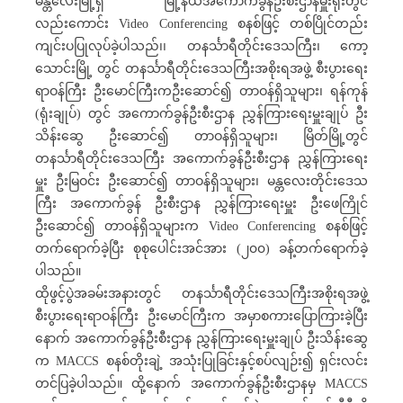
မန္တလေးမြို့ရှိ မြို့နယ်အကောက်ခွန်ဦးစီးဌာနမှူးရုံးတွင်
လည်းကောင်း Video Conferencing စနစ်ဖြင့် တစ်ပြိုင်တည်း
ကျင်းပပြုလုပ်ခဲ့ပါသည်၊၊ တနင်္သာရီတိုင်းဒေသကြီး၊ ကော့
သောင်းမြို့ တွင် တနင်္သာရီတိုင်းဒေသကြီးအစိုးရအဖွဲ့ စီးပွားရေး
ရာဝန်ကြီး ဦးမောင်ကြီးကဦးဆောင်၍ တာဝန်ရှိသူများ၊ ရန်ကုန်
(ရုံးချုပ်) တွင် အကောက်ခွန်ဦးစီးဌာန ညွှန်ကြားရေးမှူးချုပ် ဦး
သိန်းဆွေ ဦးဆောင်၍ တာဝန်ရှိသူများ၊ မြိတ်မြို့တွင်
တနင်္သာရီတိုင်းဒေသကြီး အကောက်ခွန်ဦးစီးဌာန ညွှန်ကြားရေး
မှူး ဦးမြဝင်း ဦးဆောင်၍ တာဝန်ရှိသူများ၊ မန္တလေးတိုင်းဒေသ
ကြီး အကောက်ခွန် ဦးစီးဌာန ညွှန်ကြားရေးမှူး ဦးဖေကြိုင်
ဦးဆောင်၍ တာဝန်ရှိသူများက Video Conferencing စနစ်ဖြင့်
တက်ရောက်ခဲ့ပြီး စုစုပေါင်းအင်အား (၂၀၀) ခန့်တက်ရောက်ခဲ့
ပါသည်။
ထိုဖွင့်ပွဲအခမ်းအနားတွင် တနင်္သာရီတိုင်းဒေသကြီးအစိုးရအဖွဲ့
စီးပွားရေးရာဝန်ကြီး ဦးမောင်ကြီးက အမှာစကားပြောကြားခဲ့ပြီး
နောက် အကောက်ခွန်ဦးစီးဌာန ညွှန်ကြားရေးမှူးချုပ် ဦးသိန်းဆွေ
က MACCS စနစ်တိုးချဲ့ အသုံးပြုခြင်းနှင့်စပ်လျဉ်း၍ ရှင်းလင်း
တင်ပြခဲ့ပါသည်။ ထို့နောက် အကောက်ခွန်ဦးစီးဌာနမှ MACCS