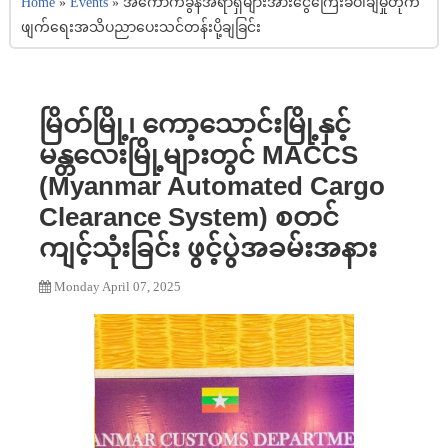
Home
»
Events
»
အကောက်ခွန်အရာရှိများအားငွေကြေးခဝါချမှုတိုက်
ဖျက်ရေးအသိပညာပေးသင်တန်းပို့ချခြင်း
မြိတ်မြို့၊ ကော့သောင်းမြို့နှင့်
မန္တလေးမြို့များတွင် MACCS
(Myanmar Automated Cargo
Clearance System) စတင်
ကျင့်သုံးခြင်း ဖွင့်ပွဲအခမ်းအနား
Monday April 07, 2025