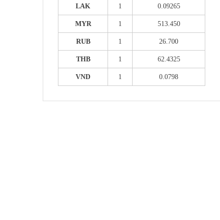
LAK
1
0.09265
MYR
1
513.450
RUB
1
26.700
THB
1
62.4325
VND
1
0.0798