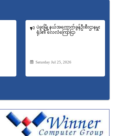
ပဲခူးမြို့နယ်အကောက်ခွန်ဦးစီးဌာနမှူး
ရုံး​၏ လေလံကြော်ငြာ
Saturday Jul 25, 2026