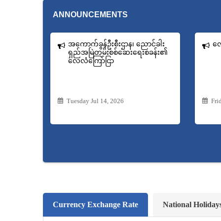
ANNOUNCEMENTS
အကောက်ခွန်ဦးစီးဌာန၊ ညောင်ခါး
လေ
ရှည်အမြဲတမ်းစစ်ဆေးရေးစခန်း၏
လေလံကြော်ငြာ
Tuesday Jul 14, 2026
Fri
Currency Exchange Rate
National Holiday