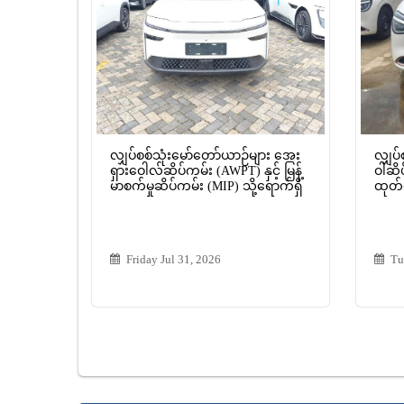
လျှပ်စစ်သုံးမော်တော်ယာဉ်များ အေး
လျှပ်
ရှားဝေါလ်ဆိပ်ကမ်း (AWPT) နှင့် မြန့်
ဝါဆိပ
မာစက်မှုဆိပ်ကမ်း (MIP) သို့ရောက်ရှိ
ထုတ်ပ
Friday Jul 31, 2026
Tu