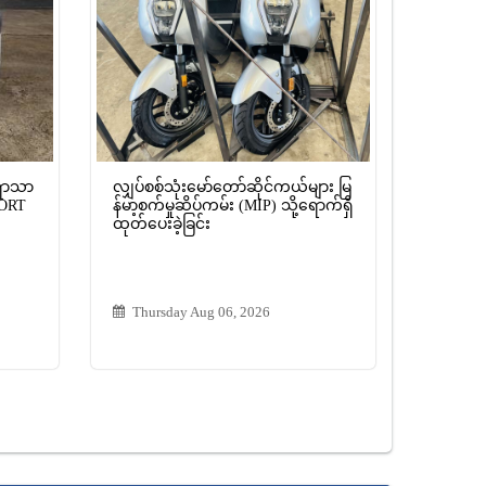
ရွာသာ
လျှပ်စစ်သုံးမော်တော်ဆိုင်ကယ်များ မြ
PORT
န်မာ့စက်မှုဆိပ်ကမ်း (MIP) သို့ရောက်ရှိ
ထုတ်ပေးခဲ့ခြင်း
Thursday Aug 06, 2026