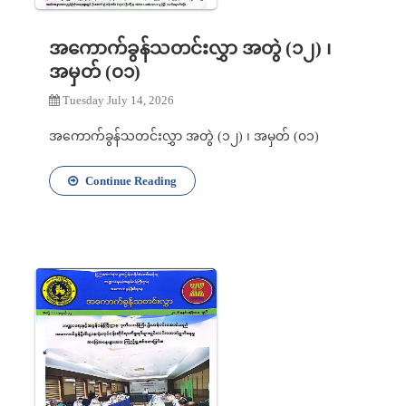
အကောက်ခွန်သတင်းလွှာ အတွဲ (၁၂) ၊
အမှတ် (၀၁)
Tuesday July 14, 2026
အကောက်ခွန်သတင်းလွှာ အတွဲ (၁၂) ၊ အမှတ် (၀၁)
Continue Reading