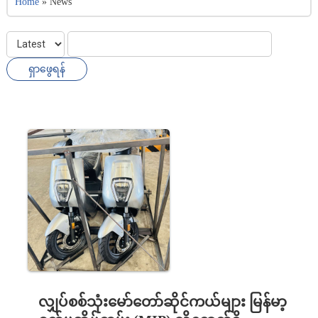
Home
»
News
လျှပ်စစ်သုံးမော်တော်ဆိုင်ကယ်များ မြန်မာ့