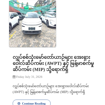
လျှပ်စစ်သုံးမော်တော်ယာဉ်များ အေးရှား
ဝေါလ်ဆိပ်ကမ်း (AWPT) နှင့် မြန့်မာစက်မှု
ဆိပ်ကမ်း (MIP) သို့ရောက်ရှိ
Friday July 31, 2026
လျှပ်စစ်သုံးမော်တော်ယာဉ်များ အေးရှားဝေါလ်ဆိပ်ကမ်း
(AWPT) နှင့် မြန့်မာစက်မှုဆိပ်ကမ်း (MIP) သို့ရောက်ရှိ
Continue Reading