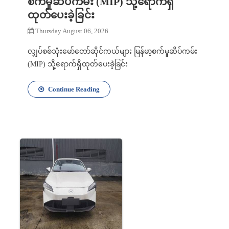
စက်မှုဆိပ်ကမ်း (MIP) သို့ရောက်ရှိ
ထုတ်ပေးခဲ့ခြင်း
Thursday August 06, 2026
လျှပ်စစ်သုံးမော်တော်ဆိုင်ကယ်များ မြန်မာ့စက်မှုဆိပ်ကမ်း
(MIP) သို့ရောက်ရှိထုတ်ပေးခဲ့ခြင်း
Continue Reading