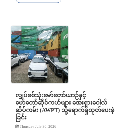
လျှပ်စစ်သုံးမော်တော်ယာဉ်နှင့်
မော်တော်ဆိုင်ကယ်များ အေးရှားဝေါလ်
ဆိပ်ကမ်း (AWPT) သို့ရောက်ရှိထုတ်ပေးခဲ့
ခြင်း
Thursday July 30, 2026