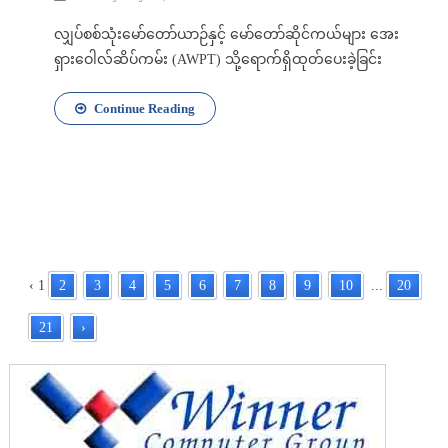
လျှပ်စစ်သုံးမော်တော်ယာဉ်နှင့် မော်တော်ဆိုင်ကယ်များ အေး
ရှားဝေါလ်ဆိပ်ကမ်း (AWPT) သို့ရောက်ရှိထုတ်ပေးခဲ့ခြင်း
Continue Reading
‹
1
2
3
4
5
6
7
8
9
10
...
20
21
›