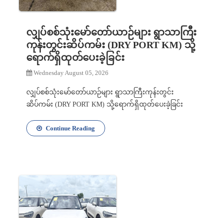
လျှပ်စစ်သုံးမော်တော်ယာဉ်များ ရွာသာကြီး
ကုန်းတွင်းဆိပ်ကမ်း (DRY PORT KM) သို့
ရောက်ရှိထုတ်ပေးခဲ့ခြင်း
Wednesday August 05, 2026
လျှပ်စစ်သုံးမော်တော်ယာဉ်များ ရွာသာကြီးကုန်းတွင်း
ဆိပ်ကမ်း (DRY PORT KM) သို့ရောက်ရှိထုတ်ပေးခဲ့ခြင်း
Continue Reading