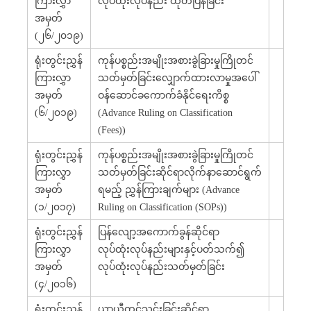
ကြားလွှာ
လုပ်ထုံးလုပ်နည်း ထုတ်ပြန်ခြင်း
အမှတ်
(၂၆/၂၀၁၉)
ရုံးတွင်းညွှန်
ကုန်ပစ္စည်းအမျိုးအစားခွဲခြားမှုကြိုတင်
ကြားလွှာ
သတ်မှတ်ခြင်းလျှောက်ထားလာမှုအပေါ်
အမှတ်
ဝန်ဆောင်ခကောက်ခံနိုင်ရေးကိစ္စ
(၆/၂၀၁၉)
(Advance Ruling on Classification
(Fees))
ရုံးတွင်းညွှန်
ကုန်ပစ္စည်းအမျိုးအစားခွဲခြားမှုကြိုတင်
ကြားလွှာ
သတ်မှတ်ခြင်းဆိုင်ရာလိုက်နာဆောင်ရွက်
အမှတ်
ရမည့် ညွှန်ကြားချက်များ (Advance
(၁/၂၀၁၇)
Ruling on Classification (SOPs))
ရုံးတွင်းညွှန်
ပြန်လျော့အကောက်ခွန်ဆိုင်ရာ
ကြားလွှာ
လုပ်ထုံးလုပ်နည်းများနှင့်ပတ်သက်၍
အမှတ်
လုပ်ထုံးလုပ်နည်းသတ်မှတ်ခြင်း
(၄/၂၀၁၆)
ရုံးတွင်းညွှန်
ယာယီတင်သွင်းခြင်းဆိုင်ရာ