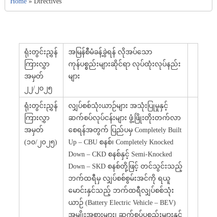
Home
»
Directives
ရုံးတွင်းညွှန်
အမြန်စီမံခန့်ခွဲရန် လိုအပ်သော
ကြားလွှာ
ကုန်ပစ္စည်းများဆိုင်ရာ လုပ်ထုံးလုပ်နည်း
အမှတ်
များ
၂၂/၂၀၂၅
ရုံးတွင်းညွှန်
လျှပ်စစ်သုံးယာဉ်များ အသုံးပြုမှုနှင့်
ကြားလွှာ
ဆက်စပ်လုပ်ငန်းများ ဖွံ့ဖြိုးတိုးတက်လာ
အမှတ်
စေရန်အတွက် ပြည်ပမှ Completely Built
(၁၀/၂၀၂၅)
Up – CBU စနစ်၊ Completely Knocked
Down – CKD စနစ်နှင့် Semi-Knocked
Down – SKD စနစ်တို့ဖြင့် တင်သွင်းသည့်
ဘက်ထရီမှ လျှပ်စစ်စွမ်းအင်ကို ရယူ
မောင်းနှင်သည့် ဘက်ထရီလျှပ်စစ်သုံး
ယာဉ် (Battery Electric Vehicle – BEV)
အမျိုးအစားများ၊ ဆက်စပ်ပစ္စည်းများနှင့်