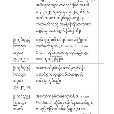
အပိုပစ္စည်းများ တင်သွင်းခြင်းအပေါ်
၁-၄-၂၀၂၅ ရက်မှ ၃၁-၃-၂၀၂၆ ရက်
အထိ အကောက်ခွန်နှုန်းလျှော့ချ
သတ်မှတ်သည့် အမိန့်ကြော်ငြာစာအား
ကျင့်သုံးဆောင်ရွက်နိုင်ရန်ကိစ္စ
ရုံးတွင်းညွှန်
ကုန်ပစ္စည်း၏ ပင်ရင်းဒေသကြိုတင်
ကြားလွှာ
သတ်မှတ်ချက် (Advance Ruling on
အမှတ်
Origin) ဆိုင်ရာလုပ်ထုံးလုပ်နည်းများ
(၃/၂၀၂၅)
အား ထုတ်ပြန်ခြင်း
ရုံးတွင်းညွှန်
အကောက်ခွန်ဝန်ဆောင်မှုလုပ်ငန်း
ကြားလွှာ
ဆောင်ရွက်သူများလိုက်နာရမည့်
အမှတ်
လုပ်ထုံးလုပ်နည်း
(၃၅/၂၀၂၀)
ရုံးတွင်းညွှန်
အကောက်ခွန်ကုန်လှောင်ရုံ (Customs
ကြားလွှာ
Warehouse) ဆိုင်ရာ လိုက်နာဆောင်ရွက်
အမှတ်
ရ မည့် စံပြလုပ်ငန်းစဉ်များ (SOPs –