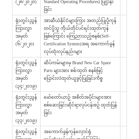
(၂၈/၂၀၂၀)
Standard Operating Procedures) ပြဌာန်း
ခြင်း
ရုံးတွင်းညွှန်
အာဆီယံနိုင်ငံများကြား အတည်ပြုပို့ကုန်
ကြားလွှာ
တင်ပို့သူ ကိုယ်တိုင်ပင်ရင်းထုတ်ကုန်
အမှတ်
ဖြစ်ကြောင်း ကြေညာသည့်စနစ်(Self-
(၆/၂၀၂၀)
Certification System)အရ အကောက်ခွန်
လုပ်ထုံးလုပ်နည်းများ
ရုံးတွင်းညွှန်
ဆိပ်ကမ်းများမှ Brand New Car Spare
ကြားလွှာ
Parts များအား စစ်/ထုတ် စနစ်ဖြင့်
အမှတ်
ပြောင်းလဲထုတ်ယူခွင့်ပြုခြင်းကိစ္စ
(၃၄/၂၀၁၉)
ရုံးတွင်းညွှန်
မော်တော်ယာဥ် အစိတ်အပိုင်းများအား
ကြားလွှာ
စစ်ဆေးခြင်းဆိုင်ရာလုပ်ငန်းစဥ် ထုတ်ပြန်
အမှတ်
ခြင်း
(၃၃/၂၀၁၉)
ရုံးတွင်းညွှန်
အကောက်ခွန်ကုန်လှောင်ရုံ