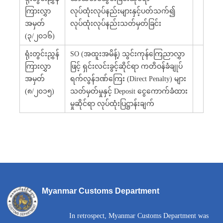
ကြားလွှာ
လုပ်ထုံးလုပ်နည်းများနှင့်ပတ်သက်၍
အမှတ်
လုပ်ထုံးလုပ်နည်းသတ်မှတ်ခြင်း
(၃/၂၀၁၆)
ရုံးတွင်းညွှန်
SO (အထူးအမိန့်) သွင်းကုန်ကြေညာလွှာ
ကြားလွှာ
ဖြင့် ရှင်းလင်းခွင့်ဆိုင်ရာ ကတိဝန်ခံချုပ်
အမှတ်
ရက်လွန်ဒဏ်ကြေး (Direct Penalty) များ
(၈/၂၀၁၅)
သတ်မှတ်မှုနှင့် Deposit ငွေကောက်ခံထား
မှုဆိုင်ရာ လုပ်ထုံးပြဋ္ဌာန်းချက်
Myanmar Customs Department
In retrospect, Myanmar Customs Department was