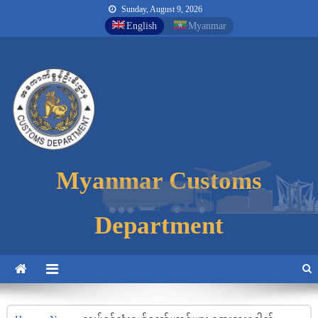
Sunday, August 9, 2026
English
Myanmar
Myanmar Customs
Myanmar Customs
Myanmar Customs
Department