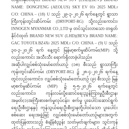
NAME: DONGFENG (AEOLUS) SKY EV 01၊ 2025 MDL၊
C/O: CHINA – (18) U သည် ၂၉-၃-၂၀၂၆ ရက်နေ့တွင် ရွာသာ
ကြီးကုန်းတွင်းဆိပ်ကမ်း (DRYPORT-RG) သို့လည်းကောင်း၊
INNOGEN MYANMAR CO.,LTD မှ တင်သွင်းလာသော တရုတ်
နိုင်ငံထုတ် BRAND NEW SUV (LHD)(BEV)၊ BRAND NAME:
GAC TOYOTA BZ4X၊ 2025 MDL၊ C/O: CHINA – (9) U သည်
၃၀-၃-၂၀၂၆ ရက် နေ့တွင် မြန်မာ့စက်မှုဆိပ်ကမ်း(MIP) သို့
လည်းကောင်း အသီးသီး ရောက်ရှိလာခဲ့ပါသည်။
အဆိုပါလျှပ်စစ်သုံးမော်တော်ယာဉ် (၁၈) စီးသည် ရွာသာကြီး
ကုန်းတွင်းဆိပ်ကမ်း‌ (DRYPORT-RG) ၌ ၂၈-၄-၂၀၂၆ ရက်နေ့
တွင်လည်းကောင်း၊ လျှပ်စစ်သုံးမော်တော်ယာဉ် (၉) စီးသည် မြန်
မာ့စက်မှုဆိပ်ကမ်း‌ (MIP) ၌ ၅-၅-၂၀၂၆ ရက်နေ့တွင်
လည်းကောင်း၊ ကုန်းလမ်းပို့ဆောင်ရေးညွှန်ကြားမှုဦးစီးဌာန၊
အမှတ်(၁)အကြီးစားစက်မှုလုပ်ငန်း၊ စက်မှု ပူးပေါင်းဆောင်ရွက်
ရေးဦးစီးဌာနနှင့် ကုန်သွယ်ရေးဦးစီးဌာနတို့ပါဝင်သော ပူးပေါင်း
စစ်ဆေး ရေးအဖွဲ့ဖြင့် လျှပ်စစ်သုံးမော်တော်ယာဉ်များအတွက်
ထုတ်ပြန်ထားသည့် စံချိန်စံညွှန်း သတ်မှတ်ချက်များ၊ သွင်းကုန်