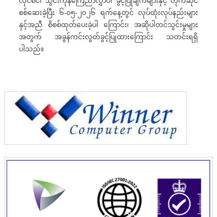
လိုင်စင်၊ သွင်းကုန်ကြေညာလွှာပါ ခွင့်ပြုချက်များနှင့် တိုက်ဆိုင်
စစ်ဆေးခဲ့ပြီး ၆-၀၅-၂၀၂၆ ရက်နေ့တွင် လုပ်ထုံးလုပ်နည်းများ
နှင့်အညီ စိစစ်ထုတ်ပေးခဲ့ပါ ကြောင်း၊ အဆိုပါတင်သွင်းမှုများ
အတွက် အခွန်ကင်းလွတ်ခွင့်ပြုထားကြောင်း သတင်းရရှိ
ပါသည်။