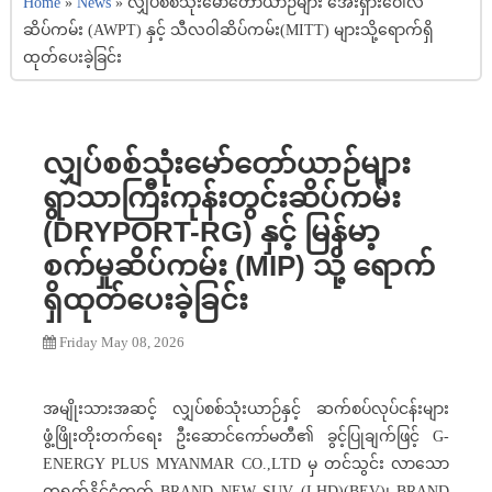
Home
»
News
»
လျှပ်စစ်သုံးမော်တော်ယာဉ်များ အေးရှားဝေါလ်
ဆိပ်ကမ်း (AWPT) နှင့် သီလဝါဆိပ်ကမ်း(MITT) များသို့ရောက်ရှိ
ထုတ်ပေးခဲ့ခြင်း
လျှပ်စစ်သုံးမော်တော်ယာဉ်များ
ရွာသာကြီးကုန်းတွင်းဆိပ်ကမ်း‌
(DRYPORT-RG) နှင့် မြန်မာ့
စက်မှုဆိပ်ကမ်း (MIP) သို့ ရောက်
ရှိထုတ်ပေးခဲ့ခြင်း
Friday May 08, 2026
အမျိုးသားအဆင့် လျှပ်စစ်သုံးယာဉ်နှင့် ဆက်စပ်လုပ်ငန်းများ
ဖွံ့ဖြိုးတိုးတက်ရေး ဦးဆောင်ကော်မတီ၏ ခွင့်ပြုချက်ဖြင့် G-
ENERGY PLUS MYANMAR CO.,LTD မှ တင်သွင်း လာသော
တရုတ်နိုင်ငံထုတ် BRAND NEW SUV (LHD)(BEV)၊ BRAND