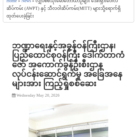
Home
»
News
»
လျှပ်စစ်သုံးမော်တော်ယာဉ်များ အေးရှားဝေါလ်
ဆိပ်ကမ်း (AWPT) နှင့် သီလဝါဆိပ်ကမ်း(MITT) များသို့ရောက်ရှိ
ထုတ်ပေးခဲ့ခြင်း
ဘဏ္ဍာရေးနှင့်အခွန်ဝန်ကြီးဌာန၊
ပြည်ထောင်စုဝန်ကြီး ဒေါက်တာကံ
ဇော် အကောက်ခွန်ဦးစီးဌာန
လုပ်ငန်းဆောင်ရွက်မှု အခြေအနေ
များအား ကြည့်ရှုစစ်ဆေး
Wednesday May 20, 2026