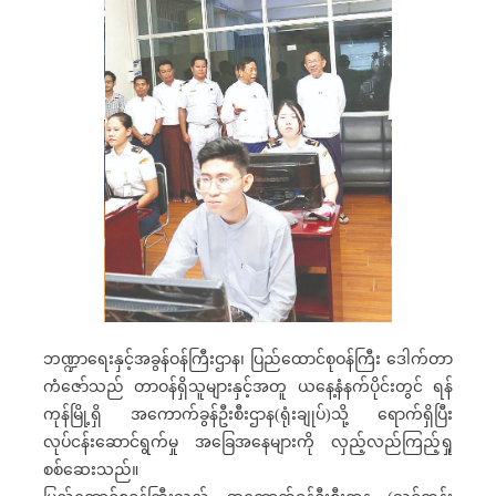
ဘဏ္ဍာရေးနှင့်အခွန်ဝန်ကြီးဌာန၊ ပြည်ထောင်စုဝန်ကြီး ဒေါက်တာ
ကံဇော်သည် တာဝန်ရှိသူများနှင့်အတူ ယနေ့နံနက်ပိုင်းတွင် ရန်
ကုန်မြို့ရှိ အကောက်ခွန်ဦးစီးဌာန(ရုံးချုပ်)သို့ ရောက်ရှိပြီး
လုပ်ငန်းဆောင်ရွက်မှု အခြေအနေများကို လှည့်လည်ကြည့်ရှု
စစ်ဆေးသည်။