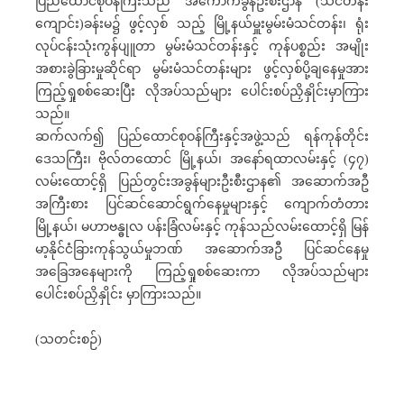
ပြည်ထောင်စုဝန်ကြီးသည် အကောက်ခွန်ဦးစီးဌာန (သင်တန်း
ကျောင်း)ခန်းမ၌ ဖွင့်လှစ် သည့် မြို့နယ်မှူးမွမ်းမံသင်တန်း၊ ရုံး
လုပ်ငန်းသုံးကွန်ပျူတာ မွမ်းမံသင်တန်းနှင့် ကုန်ပစ္စည်း အမျိုး
အစားခွဲခြားမှုဆိုင်ရာ မွမ်းမံသင်တန်းများ ဖွင့်လှစ်ပို့ချနေမှုအား
ကြည့်ရှုစစ်ဆေးပြီး လိုအပ်သည်များ ပေါင်းစပ်ညှိနှိုင်းမှာကြား
သည်။
ဆက်လက်၍ ပြည်ထောင်စုဝန်ကြီးနှင့်အဖွဲ့သည် ရန်ကုန်တိုင်း
ဒေသကြီး၊ ဗိုလ်တထောင် မြို့နယ်၊ အနော်ရထာလမ်းနှင့် (၄၇)
လမ်းထောင့်ရှိ ပြည်တွင်းအခွန်များဦးစီးဌာန၏ အဆောက်အဦ
အကြီးစား ပြင်ဆင်ဆောင်ရွက်နေမှုများနှင့် ကျောက်တံတား
မြို့နယ်၊ မဟာဗန္ဓုလ ပန်းခြံလမ်းနှင့် ကုန်သည်လမ်းထောင့်ရှိ မြန်
မာ့နိုင်ငံခြားကုန်သွယ်မှုဘဏ် အဆောက်အဦ ပြင်ဆင်နေမှု
အခြေအနေများကို ကြည့်ရှုစစ်ဆေးကာ လိုအပ်သည်များ
ပေါင်းစပ်ညှိနှိုင်း မှာကြားသည်။
(သတင်းစဉ်)