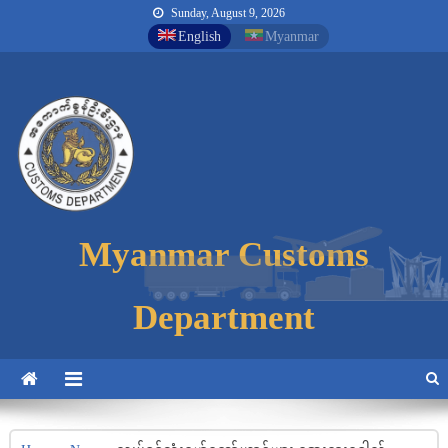
Sunday, August 9, 2026
English
Myanmar
Myanmar Customs
Myanmar Customs
Myanmar Customs
Department