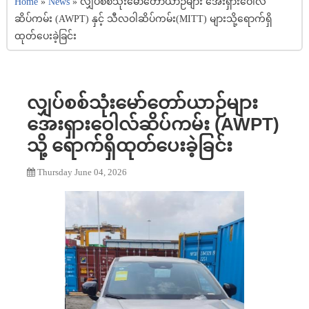
Home
»
News
»
လျှပ်စစ်သုံးမော်တော်ယာဉ်များ အေးရှားဝေါလ်
ဆိပ်ကမ်း (AWPT) နှင့် သီလဝါဆိပ်ကမ်း(MITT) များသို့ရောက်ရှိ
ထုတ်ပေးခဲ့ခြင်း
လျှပ်စစ်သုံးမော်တော်ယာဉ်များ
အေးရှားဝေါလ်ဆိပ်ကမ်း (AWPT)
သို့ ရောက်ရှိထုတ်ပေးခဲ့ခြင်း
Thursday June 04, 2026