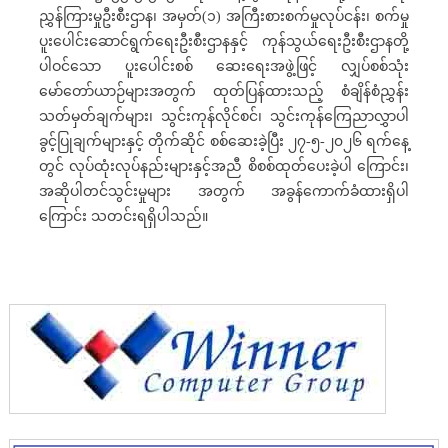
ညွှန်ကြားမှုဦးစီးဌာန၊ အမှတ်(၁) အကြီးစားစက်မှုလုပ်ငန်း၊ စက်မှု
ပူးပေါင်းဆောင်ရွက်ရေးဦးစီးဌာနနှင့် ကုန်သွယ်ရေးဦးစီးဌာနတို့
ပါဝင်သော ပူးပေါင်းစစ် ဆေးရေးအဖွဲ့ဖြင့် လျှပ်စစ်သုံး
မော်တော်ယာဉ်များအတွက် ထုတ်ပြန်ထားသည့် စံချိန်စံညွှန်း
သတ်မှတ်ချက်များ၊ သွင်းကုန်လိုင်စင်၊ သွင်းကုန်ကြေညာလွှာပါ
ခွင့်ပြုချက်များနှင့် တိုက်ဆိုင် စစ်ဆေးခဲ့ပြီး ၂၇-၅-၂၀၂၆ ရက်နေ့
တွင် လုပ်ထုံးလုပ်နည်းများနှင့်အညီ စိစစ်ထုတ်ပေးခဲ့ပါ ကြောင်း၊
အဆိုပါတင်သွင်းမှုများ အတွက် အခွန်ကောက်ခံထားရှိပါ
ကြောင်း သတင်းရရှိပါသည်။