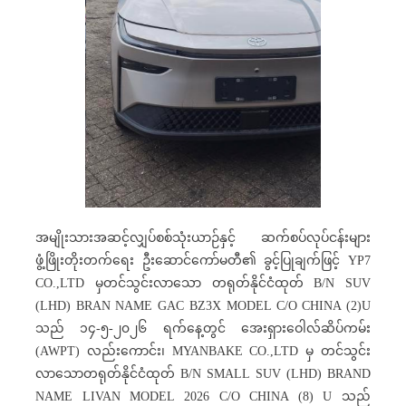
အမျိုးသားအဆင့်လျှပ်စစ်သုံးယာဉ်နှင့် ဆက်စပ်လုပ်ငန်းများ
ဖွံ့ဖြိုးတိုးတက်ရေး ဦးဆောင်ကော်မတီ၏ ခွင့်ပြုချက်ဖြင့် YP7
CO.,LTD မှတင်သွင်းလာသော တရုတ်နိုင်ငံထုတ် B/N SUV
(LHD) BRAN NAME GAC BZ3X MODEL C/O CHINA (2)U
သည် ၁၄-၅-၂၀၂၆ ရက်နေ့တွင် အေးရှားဝေါလ်ဆိပ်ကမ်း
(AWPT) လည်းကောင်း၊ MYANBAKE CO.,LTD မှ တင်သွင်း
လာသောတရုတ်နိုင်ငံထုတ် B/N SMALL SUV (LHD) BRAND
NAME LIVAN MODEL 2026 C/O CHINA (8) U သည်