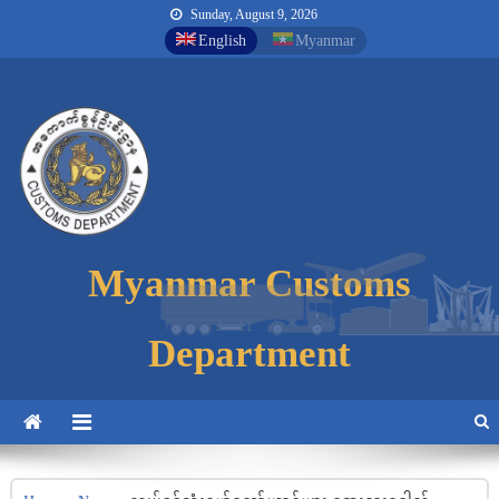
Sunday, August 9, 2026
English
Myanmar
Myanmar Customs
Myanmar Customs
Myanmar Customs
Department