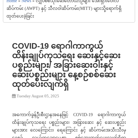
Home
»
News
»
လျှပ်စစ်သုံးမော်တော်ယာဉ်များ အေးရှားဝေါလ်
ဆိပ်ကမ်း (AWPT) နှင့် သီလဝါဆိပ်ကမ်း(MITT) များသို့ရောက်ရှိ
ထုတ်ပေးခဲ့ခြင်း
COVID-19 ရောဂါကာကွယ်
ထိန်းချုပ်ကုသရေး ဆေးနှင့်ဆေး
ပစ္စည်းများ/ အခြားဆေးဝါးနှင့်
ဆေးပစ္စည်းများ နေ့စဉ်စစ်ဆေး
ထုတ်ပေးလျက်ရှိ
Tuesday August 05, 2025
အကောက်ခွန်ဦးစီးဌာနအနေဖြင့် COVID-19 ရောဂါကာကွယ်
ထိန်းချုပ်ကုသရေး ပစ္စည်းများ၊ အခြားဆေး နှင့် ဆေးပစ္စည်း
များအား ‌လေကြောင်း၊ ရေကြောင်း နှင့် ဆိပ်ကမ်းအသီးသီးမှ
နေ့စဉ် လွယ်ကူချောမွေ့စွာ စစ်ဆေးထုတ်ပေးလျက်ရှိရာ