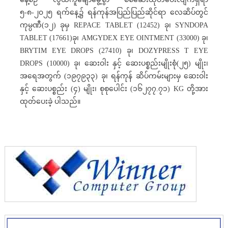
၅-၈-၂၀၂၅ ရက်နေ့၌ ရန်ကုန်အပြည်ပြည်ဆိုင်ရာ လေဆိပ်တွင်
ကုမ္ပဏီ(၁၂) ခုမှ REPACE TABLET (12452) ခု၊ SYNDOPA
TABLET (17661)ခု၊ AMGYDEX EYE OINTMENT (33000) ခု၊
BRYTIM EYE DROPS (27410) ခု၊ DOZYPRESS T EYE
DROPS (10000) ခု၊ ဆေးဝါး နှင့် ဆေးပစ္စည်းမျိုးစုံ(၂၅) မျိုး၊
အရေအတွက် (၁၉၇၉၃၃) ခု၊ ရန်ကုန် ဆိပ်ကမ်းများမှ ဆေးဝါး
နှင့် ဆေးပစ္စည်း (၄) မျိုး၊ စုစုပေါင်း (၁၆၂၇၇.၇၁) KG တို့အား
ထုတ်ပေးခဲ့ ပါသည်။