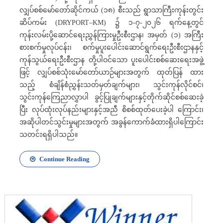
လျှပ်စစ်မော်တော်ဆိုင်ကယ် (၁၈) စီးသည် ရွာသာကြီးကုန်းတွင်း
ဆိပ်ကမ်း (DRYPORT–KM) ၌ ၁-၇-၂၀၂၆ ရက်နေ့တွင်
ကုန်းလမ်းပို့ဆောင်ရေးညွှန်ကြားမှုဦးစီးဌာန၊ အမှတ် (၁) အကြီး
စားစက်မှုလုပ်ငန်း၊ စက်မှုပူးပေါင်းဆောင်ရွက်ရေးဦးစီးဌာနနှင့်
ကုန်သွယ်ရေးဦးစီးဌာန တို့ပါဝင်သော ပူးပေါင်းစစ်ဆေးရေးအဖွဲ့
ဖြင့် လျှပ်စစ်သုံးမော်တော်ယာဉ်များအတွက် ထုတ်ပြန် ထား
သည့် စံချိန်စံညွှန်းသတ်မှတ်ချက်များ၊ သွင်းကုန်လိုင်စင်၊
သွင်းကုန်ကြေညာလွှာပါ ခွင့်ပြုချက်များနှင့်တိုက်ဆိုင်စစ်ဆေးခဲ့
ပြီး လုပ်ထုံးလုပ်နည်းများနှင့်အညီ စိစစ်ထုတ်ပေးခဲ့ပါ ကြောင်း၊
အဆိုပါတင်သွင်းမှုများအတွက် အခွန်ကောက်ခံထားရှိပါကြောင်း
သတင်းရရှိပါသည်။
Continue Reading