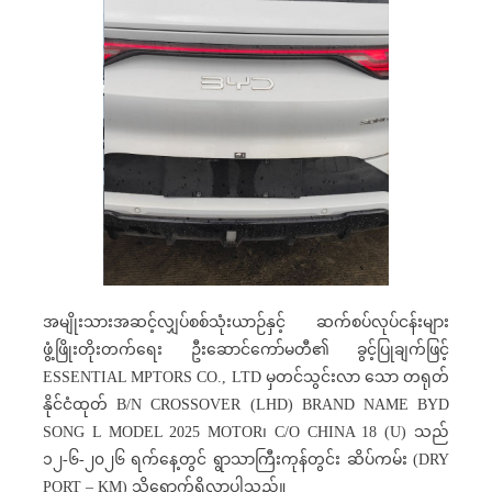
အမျိုးသားအဆင့်လျှပ်စစ်သုံးယာဉ်နှင့် ဆက်စပ်လုပ်ငန်းများ
ဖွံ့ဖြိုးတိုးတက်ရေး ဦးဆောင်ကော်မတီ၏ ခွင့်ပြုချက်ဖြင့်
ESSENTIAL MPTORS CO., LTD မှတင်သွင်းလာ သော တရုတ်
နိုင်ငံထုတ် B/N CROSSOVER (LHD) BRAND NAME BYD
SONG L MODEL 2025 MOTOR၊ C/O CHINA 18 (U) သည်
၁၂-၆-၂၀၂၆ ရက်နေ့တွင် ရွာသာကြီးကုန်တွင်း ဆိပ်ကမ်း (DRY
PORT – KM) သို့ရောက်ရှိလာပါသည်။