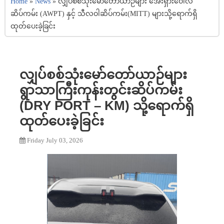
Home
»
News
»
လျှပ်စစ်သုံးမော်တော်ယာဉ်များ အေးရှားဝေါလ်
ဆိပ်ကမ်း (AWPT) နှင့် သီလဝါဆိပ်ကမ်း(MITT) များသို့ရောက်ရှိ
ထုတ်ပေးခဲ့ခြင်း
လျှပ်စစ်သုံးမော်တော်ယာဉ်များ
ရွာသာကြီးကုန်းတွင်းဆိပ်ကမ်း
(DRY PORT – KM) သို့ရောက်ရှိ
ထုတ်ပေးခဲ့ခြင်း
Friday July 03, 2026