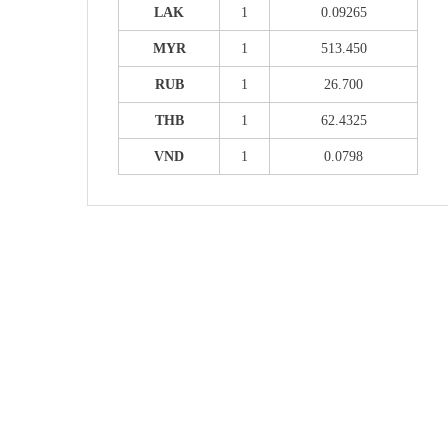
LAK
1
0.09265
MYR
1
513.450
RUB
1
26.700
THB
1
62.4325
VND
1
0.0798