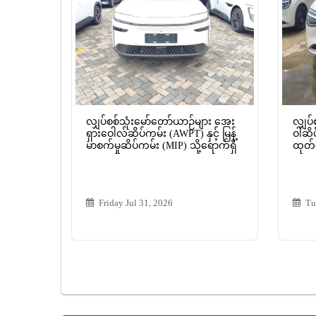
လျှပ်စစ်သုံးမော်တော်ယာဉ်များ အေး
လျှပ်
ရှားဝေါလ်ဆိပ်ကမ်း (AWPT) နှင့် မြန့်
ဝါဆိပ
မာစက်မှုဆိပ်ကမ်း (MIP) သို့ရောက်ရှိ
ထုတ်ပ
Friday Jul 31, 2026
Tu