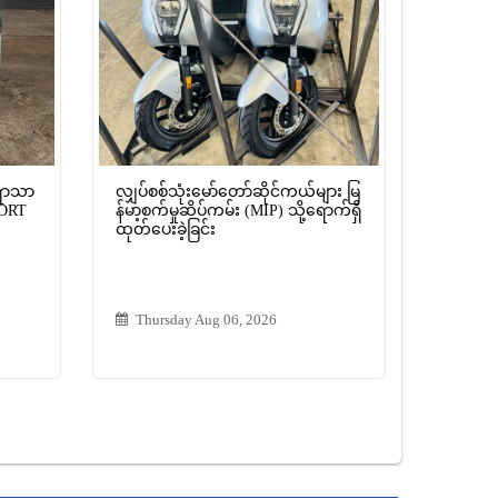
ရွာသာ
လျှပ်စစ်သုံးမော်တော်ဆိုင်ကယ်များ မြ
PORT
န်မာ့စက်မှုဆိပ်ကမ်း (MIP) သို့ရောက်ရှိ
ထုတ်ပေးခဲ့ခြင်း
Thursday Aug 06, 2026