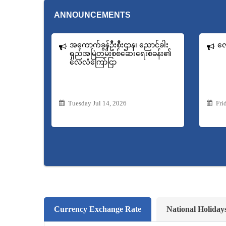
ANNOUNCEMENTS
အကောက်ခွန်ဦးစီးဌာန၊ ညောင်ခါး
လေ
ရှည်အမြဲတမ်းစစ်ဆေးရေးစခန်း၏
လေလံကြော်ငြာ
Tuesday Jul 14, 2026
Fri
Currency Exchange Rate
National Holiday