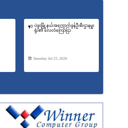
ပဲခူးမြို့နယ်အကောက်ခွန်ဦးစီးဌာနမှူး
ရုံး​၏ လေလံကြော်ငြာ
Saturday Jul 25, 2026