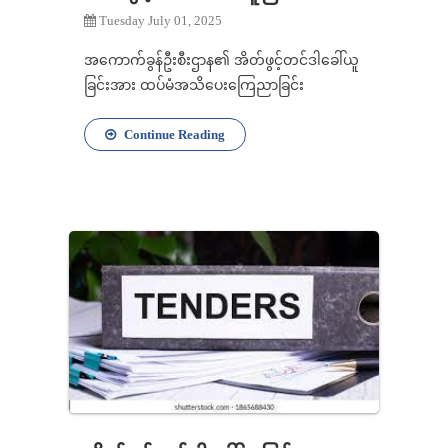
Tuesday July 01, 2025
အကောက်ခွန်ဦးစီးဌာန၏ အိတ်ဖွင့်တင်ဒါခေါ်ယူ
ခြင်းအား ထပ်မံအသိပေးကြေညာခြင်း
Continue Reading