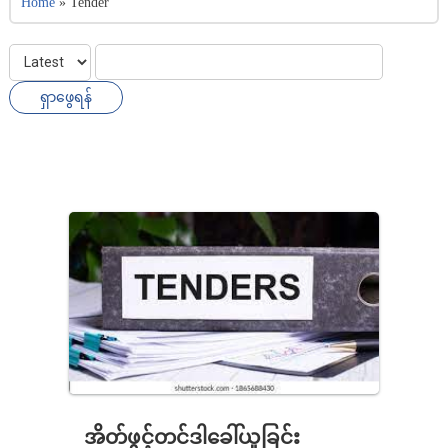
Home
»
Tender
အိတ်ဖွင့်တင်ဒါခေါ်ယူခြင်း