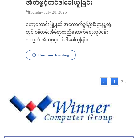
အိတ်ဖွင့်တင်ဒါခေါ်ယူခြင်း
Sunday July 20, 2025
ကော့သောင်းမြို့နယ် အကောက်ခွန်ဦးစီးဌာနမှူးရုံး
တွင် ဝန်ထမ်းအိမ်ရာတည်ဆောက်ရေးလုပ်ငန်း
အတွက် အိတ်ဖွင့်တင်ဒါခေါ်ယူခြင်း
Continue Reading
‹
1
2
›