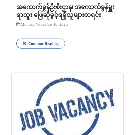
အကောက်ခွန်ဦးစီးဌာန၊ အကောက်ခွန်မှူး
ရာထူး ဖြေဆိုခွင့်ရရှိသူများစာရင်း
Monday November 10, 2025
Continue Reading