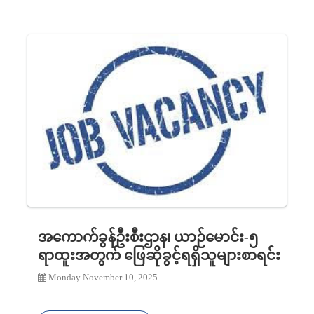
အကောက်ခွန်ဦးစီးဌာန၊ ယာဉ်မောင်း-၅
ရာထူးအတွက် ဖြေဆိုခွင့်ရရှိသူများစာရင်း
Monday November 10, 2025