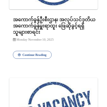
အကောက်ခွန်ဦးစီးဌာန၊ အလုပ်သင်ဒုတိယ
အကောက်ခွန်မှူးရာထူး ဖြေဆိုခွင့်ရရှိ
သူများစာရင်း
Monday November 10, 2025
Continue Reading