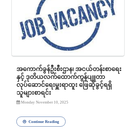
အကောက်ခွန်ဦးစီးဌာန၊ အငယ်တန်းစာရေး
နှင့် ဒုတိယလက်ထောက်ကွန်ပျူတာ
လုပ်ဆောင်ရေးမှူးရာထူး ဖြေဆိုခွင့်ရရှိ
သူများစာရင်း
Monday November 10, 2025
Continue Reading