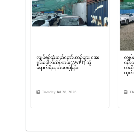
လျှပ်စစ်သုံးမော်တော်ယာဉ်များ အေး
လျှပ်
ရှားဝေါလ်ဆိပ်ကမ်း(AWPT) သို့
မော်
ရောက်ရှိထုတ်ပေးခဲ့ခြင်း
လ်ဆိပ
ထုတ်ပ
Tuesday Jul 28, 2026
Th