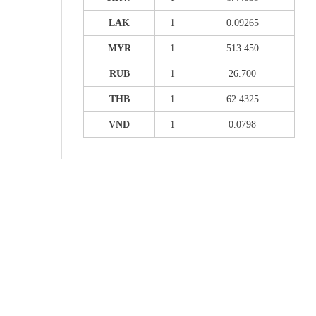
LAK
1
0.09265
MYR
1
513.450
RUB
1
26.700
THB
1
62.4325
VND
1
0.0798