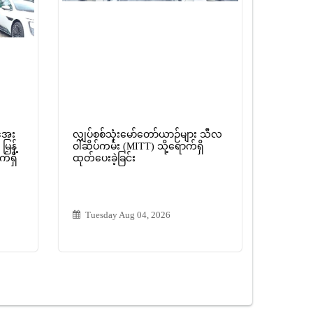
 အေး
လျှပ်စစ်သုံးမော်တော်ယာဉ်များ သီလ
မြန့်
ဝါဆိပ်ကမ်း (MITT) သို့ရောက်ရှိ
က်ရှိ
ထုတ်ပေးခဲ့ခြင်း
Tuesday Aug 04, 2026