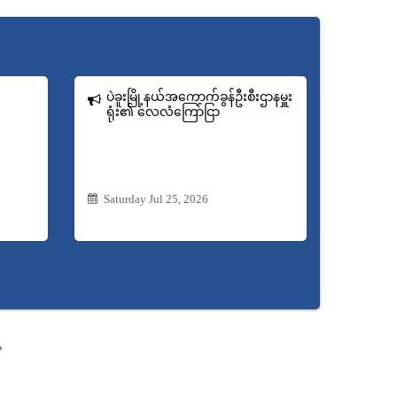
ပဲခူးမြို့နယ်အကောက်ခွန်ဦးစီးဌာနမှူး
ရုံး​၏ လေလံကြော်ငြာ
Saturday Jul 25, 2026