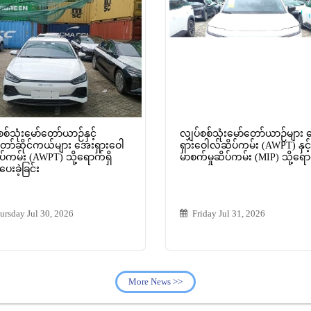
စစ်သုံးမော်တော်ယာဉ်နှင့်
လျှပ်စစ်သုံးမော်တော်ယာဉ်များ
တော်ဆိုင်ကယ်များ အေးရှားဝေါ
ရှားဝေါလ်ဆိပ်ကမ်း (AWPT) နှင့် 
်ကမ်း (AWPT) သို့ရောက်ရှိ
မာစက်မှုဆိပ်ကမ်း (MIP) သို့ရော
ေးခဲ့ခြင်း
ursday Jul 30, 2026
Friday Jul 31, 2026
More News >>