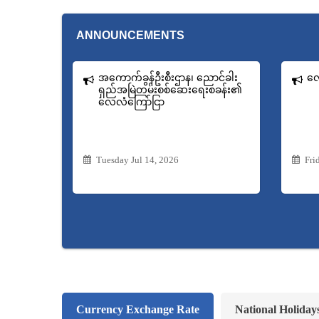
ANNOUNCEMENTS
အကောက်ခွန်ဦးစီးဌာန၊ ညောင်ခါး
လေ
ရှည်အမြဲတမ်းစစ်ဆေးရေးစခန်း၏
လေလံကြော်ငြာ
Tuesday Jul 14, 2026
Fri
Currency Exchange Rate
National Holiday